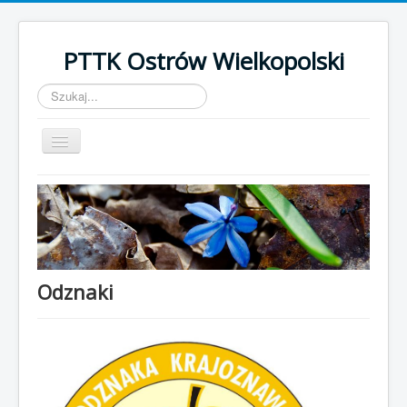
PTTK Ostrów Wielkopolski
Szukaj...
Przełącz
nawigację
Start
Kalendarz Imprez 2022
Galeria
Szlaki turystyczne
Odznaki
BORT
O nas
Odznaki
Wstąp do PTTK