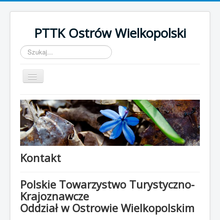
PTTK Ostrów Wielkopolski
Szukaj...
Przełącz
nawigację
Start
Kalendarz Imprez 2022
Galeria
Szlaki turystyczne
Kontakt
BORT
Polskie Towarzystwo Turystyczno-
O nas
Krajoznawcze
Odznaki
Oddział w Ostrowie Wielkopolskim
Wstąp do PTTK