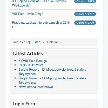
XXII Zjazd Oddziału PTTK w Ostrowie
Odsłon: 2679
Wielkopolskim
Kontakt
VIII Rajd "Uroki Zimy"
Odsłon: 2737
Prace na szlakach turystycznych w 2016
Odsłon: 2799
r.
Jesteś tutaj:
Start
Galeria
Latest Articles
XXVIII Rajd Pamięci
INOOSTRO 2022
Święto Roweru - IX Międzypokoleniowa Sztafeta
Turystyczna
Święto Roweru - IX Międzypokoleniowa Sztafeta
Turystyczna
Nowa strona internetowa
Login Form