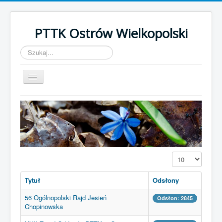
PTTK Ostrów Wielkopolski
Szukaj...
Przełącz
nawigację
Start
Kalendarz Imprez 2022
Galeria
Szlaki turystyczne
Pokaż #
BORT
Tytuł
Odsłony
O nas
56 Ogólnopolski Rajd Jesień
Odsłon: 2845
Odznaki
Chopinowska
Wstąp do PTTK